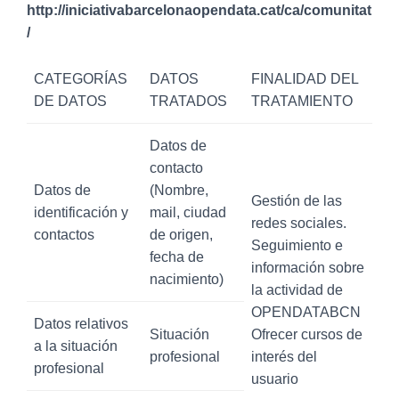
http://iniciativabarcelonaopendata.cat/ca/comunitat
/
CATEGORÍAS
DATOS
FINALIDAD DEL
DE DATOS
TRATADOS
TRATAMIENTO
Datos de
contacto
Datos de
(Nombre,
Gestión de las
identificación y
mail, ciudad
redes sociales.
contactos
de origen,
Seguimiento e
fecha de
información sobre
nacimiento)
la actividad de
OPENDATABCN
Datos relativos
Situación
Ofrecer cursos de
a la situación
profesional
interés del
profesional
usuario